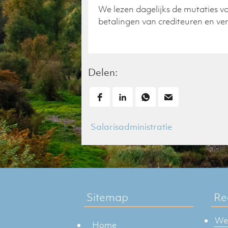
We lezen dagelijks de mutaties v
betalingen van crediteuren en v
Delen:
Bericht
Salarisadministratie
navigatie
Sitemap
Re
Weg
Home