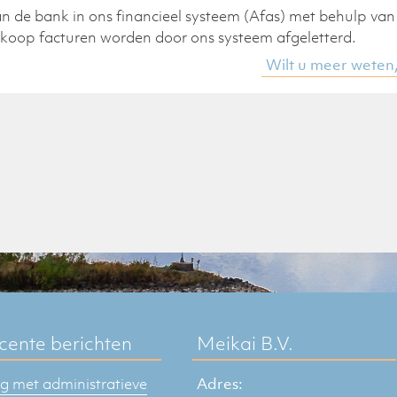
an de bank i
n ons financieel systeem (
Afas
) met behulp van
erkoop facturen worden door ons systeem
afgele
tterd
.
Wilt u meer weten
cente berichten
Meikai B.V.
 met administratieve
Adres: