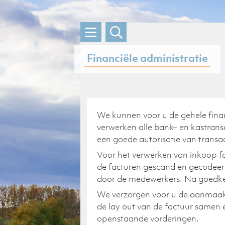
Skip
to
content
Financiële administratie
We kunnen voor u de gehele finan
verwerken alle bank
– en kas
trans
een goede autorisatie van transac
Voor het verwerken van inkoop f
de facturen gescand en gecodeer
door de medewerkers. Na goedkeu
We verzorgen voor u de aanmaak 
de
lay
out van de factuur samen e
openstaande vorderingen.