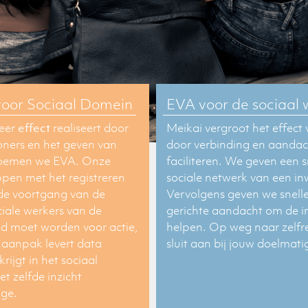
voor Sociaal Domein
EVA voor de sociaal 
meer
effect
realiseert door
Meikai vergroot het
effect
v
ners en het geven van
door
verbinding
en
aandac
noemen we EVA. Onze
faciliteren. We geven een sn
pen met het registreren
sociale netwerk van een in
r de voortgang van de
Vervolgens geven we sneller
iale werkers van de
gerichte aandacht om de in
gd moet worden voor actie,
helpen. Op weg naar zelf
A aanpak levert data
sluit aan bij jouw doelmati
rijgt in het
sociaal
t zelfde inzicht
age.