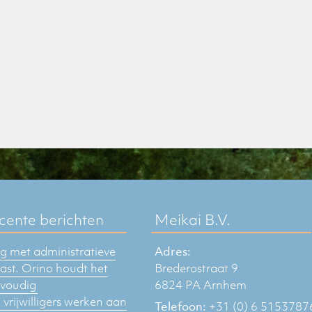
cente berichten
Meikai B.V.
 met administratieve
Adres:
last. Orino houdt het
Brederostraat 9
voudig
6824 PA Arnhem
vrijwilligers werken aan
Telefoon:
+31 (0) 6 5153787