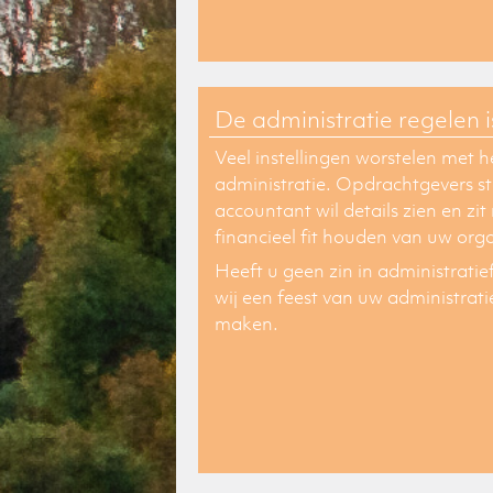
De administratie regelen i
Veel instellingen worstelen met 
administratie. Opdrachtgevers ste
accountant wil details zien en zi
financieel fit houden van uw orga
Heeft u geen zin in administrati
wij een feest van uw administrat
maken.