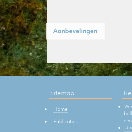
Aanbevelingen
Sitemap
Re
Weg
Home
bal
een
Publicaties
Uw 