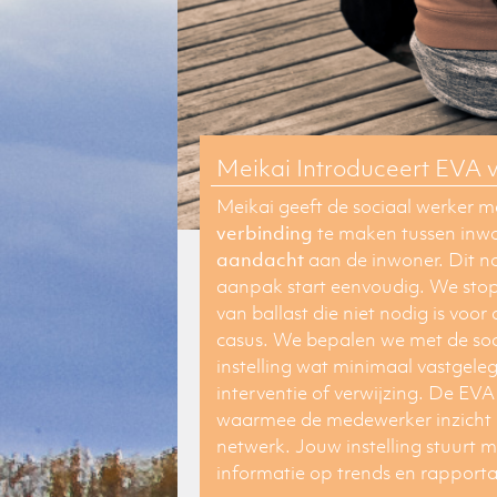
Meikai Introduceert EVA 
Meikai geeft de sociaal werker 
verbinding
te maken tussen inwo
aandacht
aan de inwoner. Dit 
aanpak start eenvoudig. We stop
van ballast die niet nodig is voo
casus. We bepalen we met de soc
instelling wat minimaal vastgele
interventie of verwijzing. De EV
waarmee
de medewerker inzicht k
netwerk. Jouw instelling stuurt me
informatie op
trends
en rapport