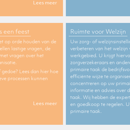
Lees meer
s een feest
Ruimte voor Welzijn
het op orde houden van de
Uw zorg- of welzijnsinstell
llen lastige vragen, de
verbeteren van het welzijn
t met vragen over het
werkgebied. U krijgt hier
nisatie.
zorgverzekeraars en andere 
primaire taak de bedrijfsvo
ef gedoe? Lees dan hier hoe
efficiënte wijze te organis
ieve processen kunnen
concentreren op uw primai
informatie en advies over 
taak. Wij hebben de expert
Lees meer
en goedkoop te regelen. U 
primaire taak.