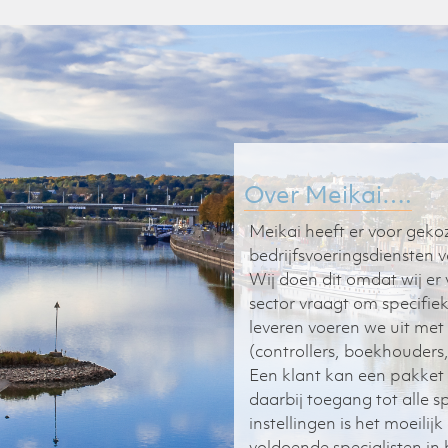
Over Meikai….
Meikai heeft er voor gekoz
bedrijfsvoeringsdiensten v
Wij doen dit omdat wij er
sector vraagt om specifie
leveren voeren we uit met
(controllers, boekhouders,
Een klant kan een pakket
daarbij toegang tot alle s
instellingen is het moeili
voldoende specialisten in 