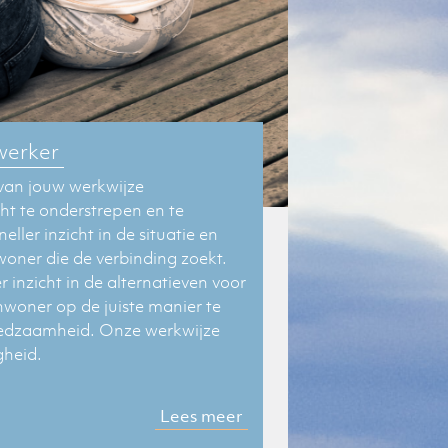
werker
an jouw werkwijze
ht
te onderstrepen en te
eller inzicht in de situatie en
woner die de verbinding zoekt.
 inzicht in de alternatieven voor
woner op de juiste manier te
redzaamheid. Onze werkwijze
gheid.
Lees meer