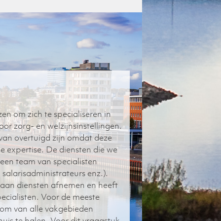
en om zich te specialiseren in
oor zorg- en welzijnsinstellingen.
 van overtuigd zijn omdat deze
ke expertise. De diensten die we
 een team van specialisten
 salarisadministrateurs enz.).
 aan diensten afnemen en heeft
pecialisten. Voor de meeste
jk om van alle vakgebieden
huis te halen. Voor dit vraagstuk