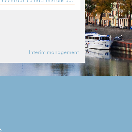
, neem dan contact met ons op.
Interim management
6