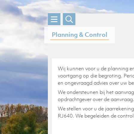
Skip
to
content
Planning & Control
Wij kunnen voor u de planning en
voortgang op die begroting. Peri
en ongevraagd advies over uw bed
We ondersteunen bij het aanvrage
opdrachtgever over de aanvraag
We stellen voor u de jaarrekening
RJ640. We begeleiden de controle