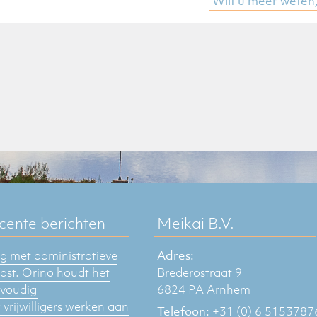
Wilt u meer weten
cente berichten
Meikai B.V.
 met administratieve
Adres:
last. Orino houdt het
Brederostraat 9
voudig
6824 PA Arnhem
vrijwilligers werken aan
Telefoon:
+31 (0) 6 5153787